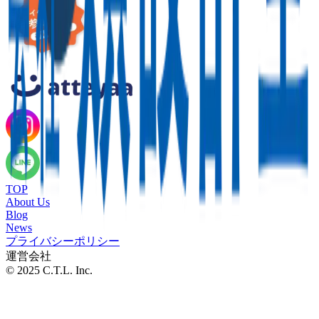
TOP
About Us
Blog
News
プライバシーポリシー
運営会社
© 2025 C.T.L. Inc.