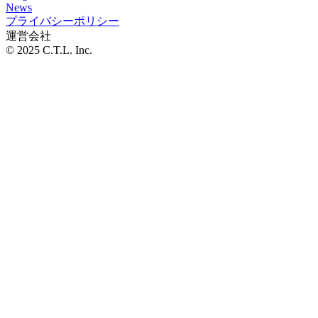
News
プライバシーポリシー
運営会社
© 2025 C.T.L. Inc.