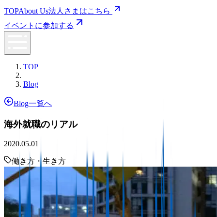
TOP
About Us
法人さまはこちら
イベントに参加する
TOP
Blog
Blog一覧へ
海外就職のリアル
2020.05.01
働き方・生き方